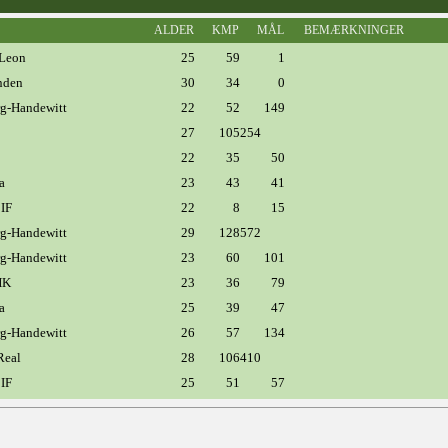
ALDER
KMP
MÅL
BEMÆRKNINGER
Leon
25
59
1
nden
30
34
0
rg-Handewitt
22
52
149
27
105
254
22
35
50
a
23
43
41
 IF
22
8
15
rg-Handewitt
29
128
572
rg-Handewitt
23
60
101
HK
23
36
79
a
25
39
47
rg-Handewitt
26
57
134
Real
28
106
410
 IF
25
51
57