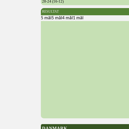
28-24 (16-12)
RESULTAT
5 mål5 mål4 mål1 mål
DANMARK