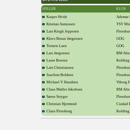
SPILLER
KLUB
Kasper Hvidt
Ademar 
Kristian Asmussen
TSV Mi
Lars Krogh Jeppesen
Flensbu
Klavs Bruun Jørgensen
GOG
Torsten Laen
GOG
Lars Jørgensen
BM Alte
Lasse Boesen
Kolding
Lars Christiansen
Flensbu
Joachim Boldsen
Flensbu
Michael V. Knudsen
Viborg 
Claus Møller Jakobsen
BM Alte
Søren Stryger
Flensbu
Christian Hjermind
Ciudad 
Claus Flensborg
Kolding