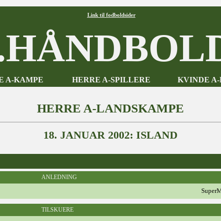
Link til fodboldsider
HÅNDBOLD
E A-KAMPE
HERRE A-SPILLERE
KVINDE A
HERRE A-LANDSKAMPE
18. JANUAR 2002: ISLAND
ANLEDNING
SuperM
TILSKUERE