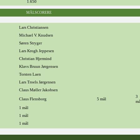
1.650
MÅLSCORERE
Lars Christiansen
Michael V. Knudsen
Søren Stryger
Lars Krogh Jeppesen
Christian Hjermind
Klavs Bruun Jørgensen
Torsten Laen
Lars Troels Jørgensen
Claus Møller Jakobsen
3
Claus Flensborg
5 mål
må
1 mål
1 mål
1 mål