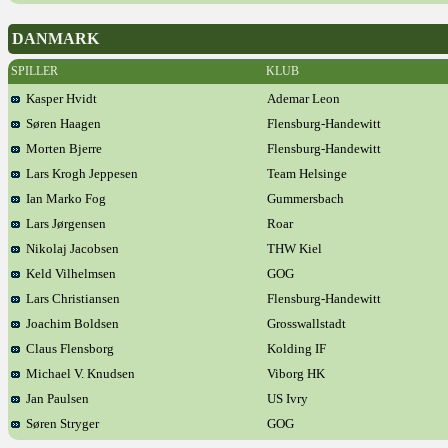
DANMARK
SPILLER
KLUB
Kasper Hvidt
Ademar Leon
Søren Haagen
Flensburg-Handewitt
Morten Bjerre
Flensburg-Handewitt
Lars Krogh Jeppesen
Team Helsinge
Ian Marko Fog
Gummersbach
Lars Jørgensen
Roar
Nikolaj Jacobsen
THW Kiel
Keld Vilhelmsen
GOG
Lars Christiansen
Flensburg-Handewitt
Joachim Boldsen
Grosswallstadt
Claus Flensborg
Kolding IF
Michael V. Knudsen
Viborg HK
Jan Paulsen
US Ivry
Søren Stryger
GOG