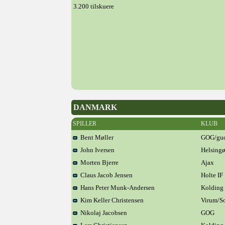
3.200 tilskuere
DANMARK
SPILLER
KLUB
Bent Møller
GOG/gu
John Iversen
Helsingø
Morten Bjerre
Ajax
Claus Jacob Jensen
Holte IF
Hans Peter Munk-Andersen
Kolding 
Kim Keller Christensen
Virum/So
Nikolaj Jacobsen
GOG