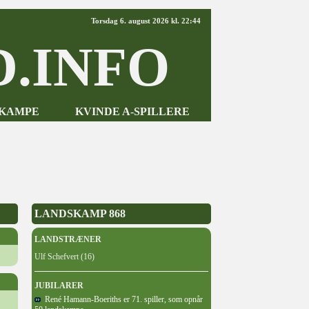
Torsdag 6. august 2026 kl. 22:44
.INFO
-KAMPE
KVINDE A-SPILLERE
LANDSKAMP 868
LANDSTRÆNER
Ulf Schefvert (16)
JUBILARER
René Hamann-Boeriths er 71. spiller, som opnår