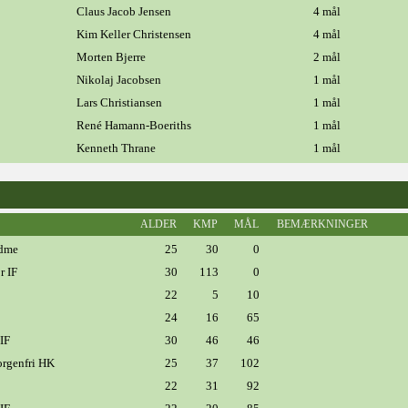
Claus Jacob Jensen
4 mål
Kim Keller Christensen
4 mål
Morten Bjerre
2 mål
Nikolaj Jacobsen
1 mål
Lars Christiansen
1 mål
René Hamann-Boeriths
1 mål
Kenneth Thrane
1 mål
ALDER
KMP
MÅL
BEMÆRKNINGER
dme
25
30
0
r IF
30
113
0
22
5
10
24
16
65
IF
30
46
46
rgenfri HK
25
37
102
22
31
92