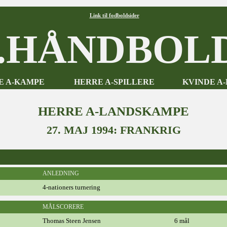
Link til fodboldsider
HÅNDBOLD
E A-KAMPE
HERRE A-SPILLERE
KVINDE A
HERRE A-LANDSKAMPE
27. MAJ 1994: FRANKRIG
ANLEDNING
4-nationers turnering
MÅLSCORERE
Thomas Steen Jensen
6 mål