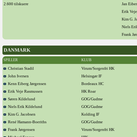
2.600 tilskuere
Jan Eibe
Erik Vej
Kim G. J
Niels Er
Frank Jø
DANMARK
SPILLER
KLUB
Christian Stadil
Virum/Sorgenfri HK
John Iversen
Helsingør IF
Kenn Eiberg Jørgensen
Bordeaux HC
Erik Veje Rasmussen
HK Roar
Søren Kildelund
GOG/Gudme
Niels Erik Kildelund
GOG/Gudme
Kim G. Jacobsen
Kolding IF
René Hamann-Boeriths
GOG/Gudme
Frank Jørgensen
Virum/Sorgenfri HK