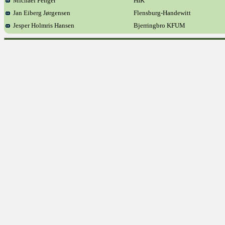
Michael Fenger
HIK
Jan Eiberg Jørgensen
Flensburg-Handewitt
Jesper Holmris Hansen
Bjerringbro KFUM