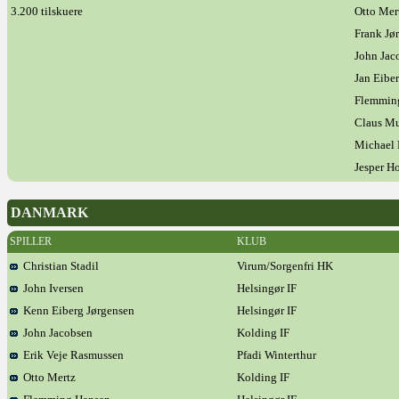
3.200 tilskuere
Otto Mer
Frank Jø
John Jac
Jan Eibe
Flemmin
Claus M
Michael 
Jesper H
DANMARK
SPILLER
KLUB
Christian Stadil
Virum/Sorgenfri HK
John Iversen
Helsingør IF
Kenn Eiberg Jørgensen
Helsingør IF
John Jacobsen
Kolding IF
Erik Veje Rasmussen
Pfadi Winterthur
Otto Mertz
Kolding IF