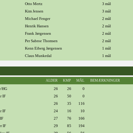
Otto Mertz
3 mål
Kim Jensen
3 mål
Michael Fenger
2 mål
Henrik Hansen
2 mål
Frank Jørgensen
2 mål
Per Sabroe Thomsen
2 mål
Kenn Eiberg Jørgensen
1 mål
Claus Munkedal
1 mål
ALDER
KMP
MÅL
BEMÆRKNINGER
e/HG
26
26
0
r IF
26
50
0
26
35
116
r IF
24
16
10
IF
27
76
166
r IF
29
85
194