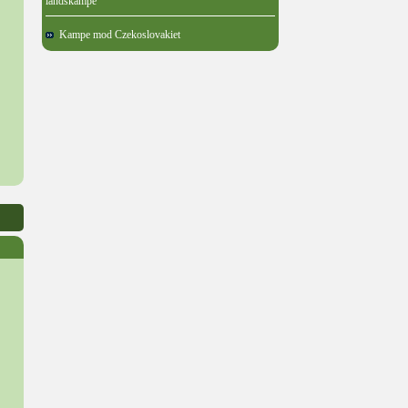
landskampe
Kampe mod Czekoslovakiet