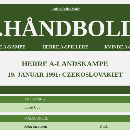
Link til fodboldsider
HÅNDBOLD
E A-KAMPE
HERRE A-SPILLERE
KVINDE A
HERRE A-LANDSKAMPE
19. JANUAR 1991: CZEKOSLOVAKIET
ANLEDNING
Lotto Cup
MÅLSCORERE
John Jacobsen
8 mål