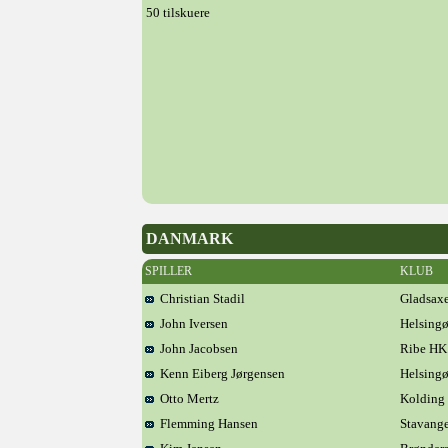
50 tilskuere
DANMARK
SPILLER
KLUB
Christian Stadil
Gladsax
John Iversen
Helsingø
John Jacobsen
Ribe HK
Kenn Eiberg Jørgensen
Helsingø
Otto Mertz
Kolding 
Flemming Hansen
Stavange