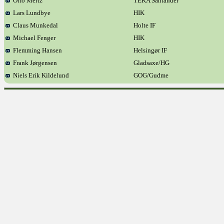
Otto Mertz
TEKA Santander
Lars Lundbye
HIK
Claus Munkedal
Holte IF
Michael Fenger
HIK
Flemming Hansen
Helsingør IF
Frank Jørgensen
Gladsaxe/HG
Niels Erik Kildelund
GOG/Gudme