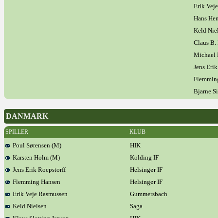
Erik Vej
Hans Hen
Keld Nie
Claus B.
Michael 
Jens Erik
Flemmin
Bjarne S
DANMARK
SPILLER
KLUB
Poul Sørensen (M)
HIK
Karsten Holm (M)
Kolding IF
Jens Erik Roepstorff
Helsingør IF
Flemming Hansen
Helsingør IF
Erik Veje Rasmussen
Gummersbach
Keld Nielsen
Saga