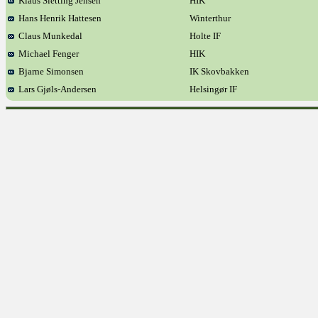
Klaus Sletting Jensen
HIK
Hans Henrik Hattesen
Winterthur
Claus Munkedal
Holte IF
Michael Fenger
HIK
Bjarne Simonsen
IK Skovbakken
Lars Gjøls-Andersen
Helsingør IF