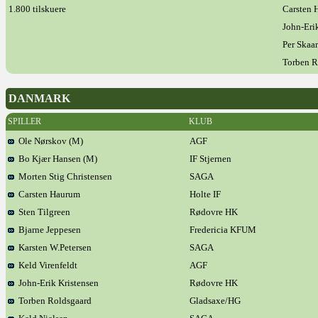
1.800 tilskuere
Carsten 
John-Eri
Per Skaa
Torben R
DANMARK
SPILLER
KLUB
Ole Nørskov (M)
AGF
Bo Kjær Hansen (M)
IF Stjernen
Morten Stig Christensen
SAGA
Carsten Haurum
Holte IF
Sten Tilgreen
Rødovre HK
Bjarne Jeppesen
Fredericia KFUM
Karsten W.Petersen
SAGA
Keld Virenfeldt
AGF
John-Erik Kristensen
Rødovre HK
Torben Roldsgaard
Gladsaxe/HG