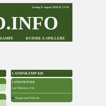
Lørdag 8. august 2026 kl. 13:18
.INFO
-KAMPE
KVINDE A-SPILLERE
LANDSKAMP 428
LANDSTRÆNER
Leif Mikkelsen (14)
Kampe mod Schweiz