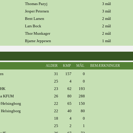
Thomas Pazyj
3 mål
Jesper Petersen
3 mål
Bent Larsen
2 mål
Lars Bock
2 mål
Thor Munkager
2 mål
Bjarne Jeppesen
1 mål
ALDER
KMP
MÅL
BEMÆRKNINGER
nen
31
157
0
25
4
0
 HK
23
62
193
cia KFUM
26
80
288
/Helsingborg
22
65
150
 Helsingborg
22
40
80
18
4
0
25
2
1