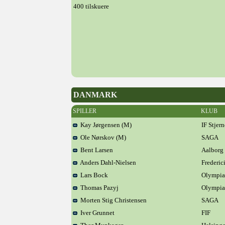
400 tilskuere
DANMARK
SPILLER
KLUB
Kay Jørgensen (M)
IF Stjer
Ole Nørskov (M)
SAGA
Bent Larsen
Aalborg
Anders Dahl-Nielsen
Frederi
Lars Bock
Olympia
Thomas Pazyj
Olympia
Morten Stig Christensen
SAGA
Iver Grunnet
FIF