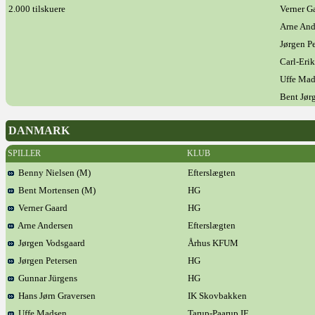
2.000 tilskuere
Verner G
Arne And
Jørgen P
Carl-Eri
Uffe Ma
Bent Jør
DANMARK
SPILLER
KLUB
Benny Nielsen (M)
Efterslægten
Bent Mortensen (M)
HG
Verner Gaard
HG
Arne Andersen
Efterslægten
Jørgen Vodsgaard
Århus KFUM
Jørgen Petersen
HG
Gunnar Jürgens
HG
Hans Jørn Graversen
IK Skovbakken
Uffe Madsen
Tarup-Paarup IF