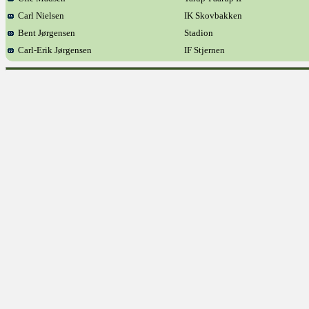
Carl Nielsen
IK Skovbakken
Bent Jørgensen
Stadion
Carl-Erik Jørgensen
IF Stjernen