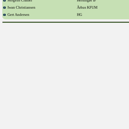
Mogens Cramer
Helsingør IF
Iwan Christiansen
Århus KFUM
Gert Andersen
HG