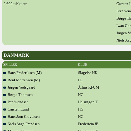
2.600 tilskuere
Carsten 
Per Sven
Børge T
Iwan Chr
Jørgen V
Niels Aa
DANMARK
SPILLER
KLUB
Hans Frederiksen (M)
Slagelse HK
Bent Mortensen (M)
HG
Jørgen Vodsgaard
Århus KFUM
Børge Thomsen
HG
Per Svendsen
Helsingør IF
Carsten Lund
HG
Hans Jørn Graversen
HG
Niels Aage Frandsen
Fredericia fF