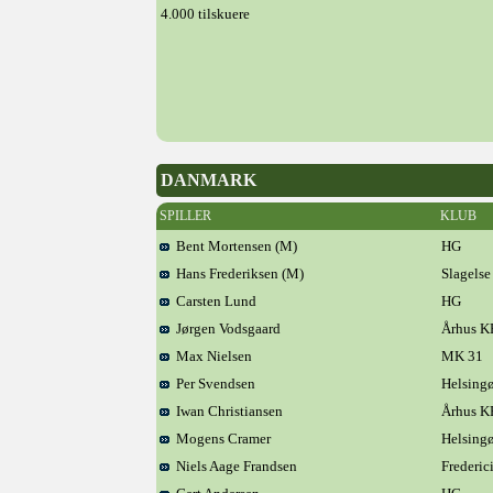
4.000 tilskuere
DANMARK
SPILLER
KLUB
Bent Mortensen (M)
HG
Hans Frederiksen (M)
Slagels
Carsten Lund
HG
Jørgen Vodsgaard
Århus 
Max Nielsen
MK 31
Per Svendsen
Helsingø
Iwan Christiansen
Århus 
Mogens Cramer
Helsingø
Niels Aage Frandsen
Frederic