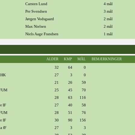
Carsten Lund
4 mål
Per Svendsen
3 mål
Jørgen Vodsgaard
2 mål
Max Nielsen
2 mål
Niels Aage Frandsen
1 mål
ALDER
KMP
MÅL
BEMÆRKNINGER
32
64
0
e HK
27
3
0
21
26
59
KFUM
25
45
70
28
63
116
r IF
27
40
58
KFUM
28
51
76
r IF
30
90
156
ia fF
27
3
3