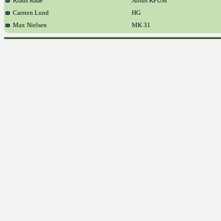
Klaus Kaae
Århus KFUM
Carsten Lund
HG
Max Nielsen
MK 31