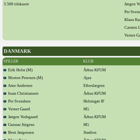
3.500 tilskuere
Jørgen V
Per Sven
Klaus Ka
Carsten 
Verner G
DANMARK
SPILLER
KLUB
Erik Holst (M)
Århus KFUM
Morten Petersen (M)
Ajax
Arne Andersen
Efterslægten
Iwan Christiansen
Århus KFUM
Per Svendsen
Helsingør IF
Verner Gaard
HG
Jørgen Vodsgaard
Århus KFUM
Gunnar Jürgens
HG
Bent Jørgensen
Stadion