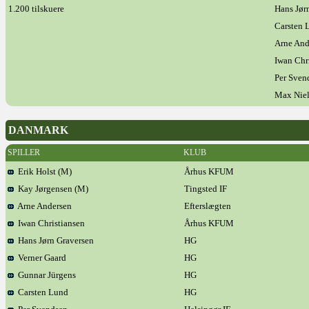
1.200 tilskuere
Hans Jør
Carsten 
Arne And
Iwan Chr
Per Sven
Max Nie
DANMARK
SPILLER
KLUB
Erik Holst (M)
Århus KFUM
Kay Jørgensen (M)
Tingsted IF
Arne Andersen
Efterslægten
Iwan Christiansen
Århus KFUM
Hans Jørn Graversen
HG
Verner Gaard
HG
Gunnar Jürgens
HG
Carsten Lund
HG