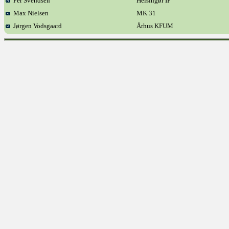
Per Svendsen
Helsingør IF
Max Nielsen
MK 31
Jørgen Vodsgaard
Århus KFUM