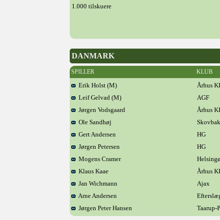
1.000 tilskuere
DANMARK
SPILLER
KLUB
Erik Holst (M)
Århus 
Leif Gelvad (M)
AGF
Jørgen Vodsgaard
Århus 
Ole Sandhøj
Skovba
Gert Andersen
HG
Jørgen Petersen
HG
Mogens Cramer
Helsingø
Klaus Kaae
Århus 
Jan Wichmann
Ajax
Arne Andersen
Efterslæ
Jørgen Peter Hansen
Taarup-