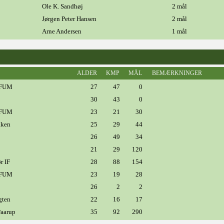
Ole K. Sandhøj
2 mål
Jørgen Peter Hansen
2 mål
Arne Andersen
1 mål
ALDER
KMP
MÅL
BEMÆRKNINGER
KFUM
27
47
0
30
43
0
KFUM
23
21
30
kken
25
29
44
26
49
34
21
29
120
r IF
28
88
154
KFUM
23
19
28
26
2
2
gten
22
16
17
Paarup
35
92
290