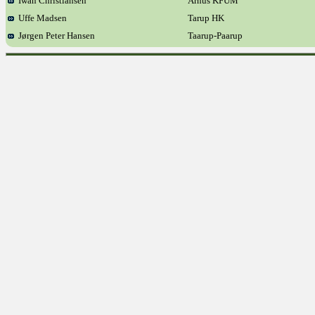
Iwan Christiansen
Århus KFUM
Uffe Madsen
Tarup HK
Jørgen Peter Hansen
Taarup-Paarup