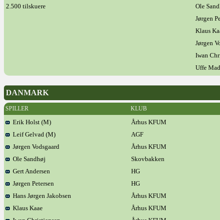
2.500 tilskuere
Ole Sand
Jørgen P
Klaus Ka
Jørgen V
Iwan Chr
Uffe Ma
DANMARK
SPILLER
KLUB
Erik Holst (M)
Århus KFUM
Leif Gelvad (M)
AGF
Jørgen Vodsgaard
Århus KFUM
Ole Sandhøj
Skovbakken
Gert Andersen
HG
Jørgen Petersen
HG
Hans Jørgen Jakobsen
Århus KFUM
Klaus Kaae
Århus KFUM