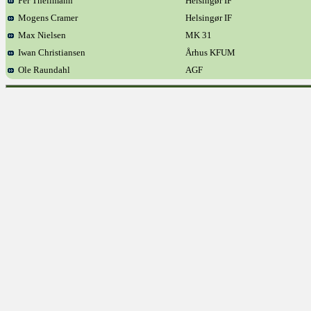
Per Theilmann
Helsingør IF
Mogens Cramer
Helsingør IF
Max Nielsen
MK 31
Iwan Christiansen
Århus KFUM
Ole Raundahl
AGF