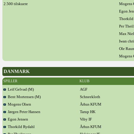
2.500 tilskuere
Mogens 
Egon Jen
Thorkild
Per Thei
Max Nie
Iwan chri
Ole Raun
Mogens 
DANMARK
SPILLER
KLUB
Leif Gelvad (M)
AGF
Bent Mortensen (M)
Schneekloth
Mogens Olsen
Århus KFUM
Jørgen Peter Hansen
Tarup HK
Egon Jensen
Viby IF
Thorkild Rydahl
Århus KFUM