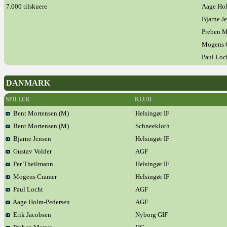
7.000 tilskuere
Aage Ho
Bjarne J
Preben M
Mogens 
Paul Loc
DANMARK
SPILLER
KLUB
Bent Mortensen (M)
Helsingør IF
Bent Mortensen (M)
Schneekloth
Bjarne Jensen
Helsingør IF
Gustav Volder
AGF
Per Theilmann
Helsingør IF
Mogens Cramer
Helsingør IF
Paul Locht
AGF
Aage Holm-Pedersen
AGF
Erik Jacobsen
Nyborg GIF