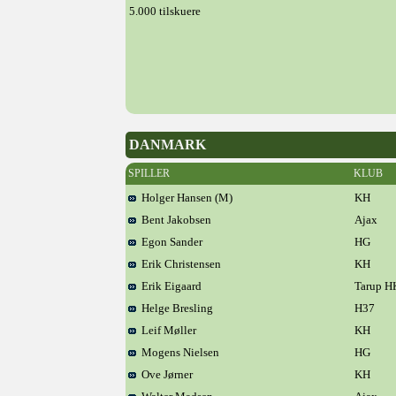
5.000 tilskuere
DANMARK
SPILLER
KLUB
Holger Hansen (M)
KH
Bent Jakobsen
Ajax
Egon Sander
HG
Erik Christensen
KH
Erik Eigaard
Tarup H
Helge Bresling
H37
Leif Møller
KH
Mogens Nielsen
HG
Ove Jørner
KH