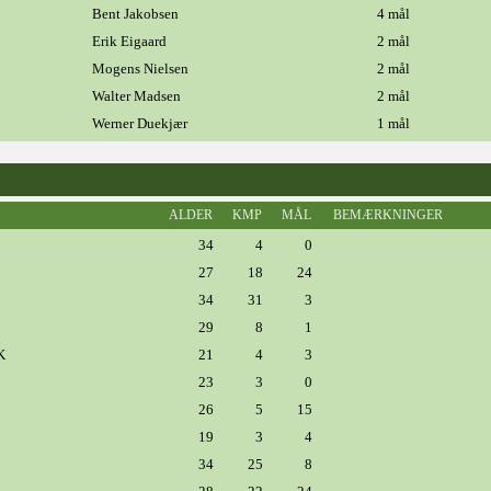
Bent Jakobsen
4 mål
Erik Eigaard
2 mål
Mogens Nielsen
2 mål
Walter Madsen
2 mål
Werner Duekjær
1 mål
ALDER
KMP
MÅL
BEMÆRKNINGER
34
4
0
27
18
24
34
31
3
29
8
1
K
21
4
3
23
3
0
26
5
15
19
3
4
34
25
8