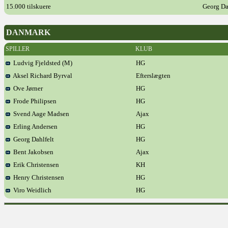
15.000 tilskuere
Georg Da
DANMARK
SPILLER
KLUB
Ludvig Fjeldsted (M)
HG
Aksel Richard Byrval
Efterslægten
Ove Jørner
HG
Frode Philipsen
HG
Svend Aage Madsen
Ajax
Erling Andersen
HG
Georg Dahlfelt
HG
Bent Jakobsen
Ajax
Erik Christensen
KH
Henry Christensen
HG
Viro Weidlich
HG