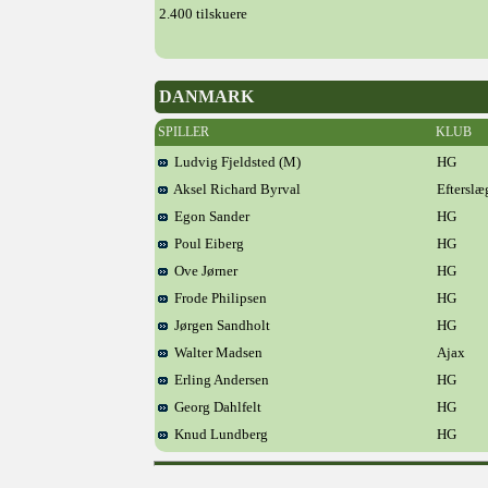
2.400 tilskuere
DANMARK
SPILLER
KLUB
Ludvig Fjeldsted (M)
HG
Aksel Richard Byrval
Efterslæ
Egon Sander
HG
Poul Eiberg
HG
Ove Jørner
HG
Frode Philipsen
HG
Jørgen Sandholt
HG
Walter Madsen
Ajax
Erling Andersen
HG
Georg Dahlfelt
HG
Knud Lundberg
HG