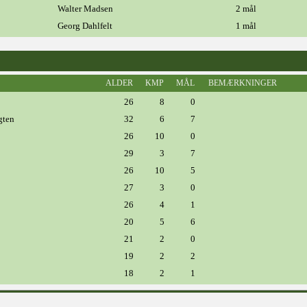
Walter Madsen
2 mål
Georg Dahlfelt
1 mål
ALDER
KMP
MÅL
BEMÆRKNINGER
26
8
0
gten
32
6
7
26
10
0
29
3
7
26
10
5
27
3
0
26
4
1
20
5
6
21
2
0
19
2
2
18
2
1